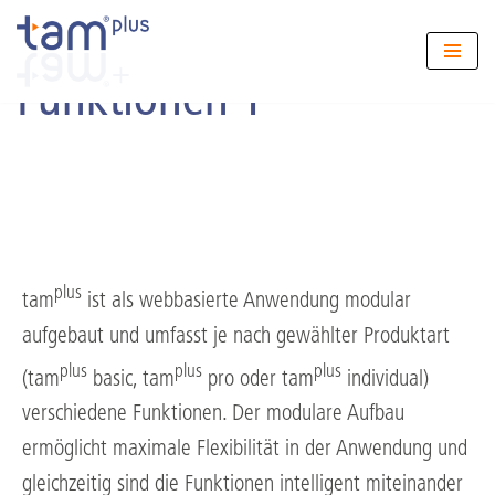
Zum
Funktionen 1
Inhalt
springen
plus
tam
ist als webbasierte Anwendung modular
aufgebaut und umfasst je nach gewählter Produktart
plus
plus
plus
(tam
basic, tam
pro oder tam
individual)
verschiedene Funktionen. Der modulare Aufbau
ermöglicht maximale Flexibilität in der Anwendung und
gleichzeitig sind die Funktionen intelligent miteinander