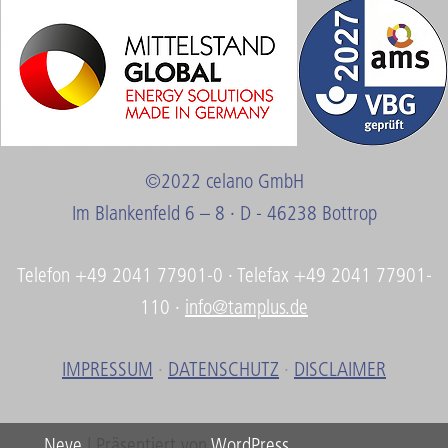
©2022 celano GmbH
Im Blankenfeld 6 – 8 · D - 46238 Bottrop
Telefon +49 2041 77901-0 · Telefax +49 2041 77901-
110 ·
info@tamplus.de
IMPRESSUM
·
DATENSCHUTZ
·
DISCLAIMER
Neve
| Präsentiert von
WordPress