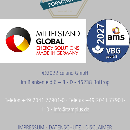
©2022 celano GmbH
Im Blankenfeld 6 – 8 · D - 46238 Bottrop
Telefon +49 2041 77901-0 · Telefax +49 2041 77901-
110 ·
info@tamplus.de
IMPRESSUM
·
DATENSCHUTZ
·
DISCLAIMER